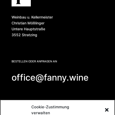
Weinbau u. Kellermeister
Christian Mößlinger
Untere Hauptstraße
3552 Stratzing
BESTELLEN ODER ANFRAGEN AN
office@fanny.wine
Impressum
Cookie
Auschluss
Datenschutz
AGB
Cookie-Zustimmung
verwalten